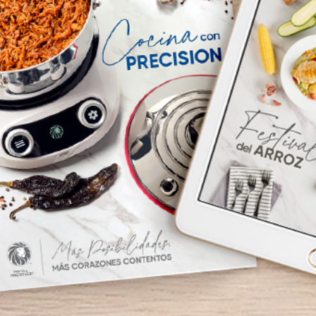
®
so
Royal Prestige
Chocolatera