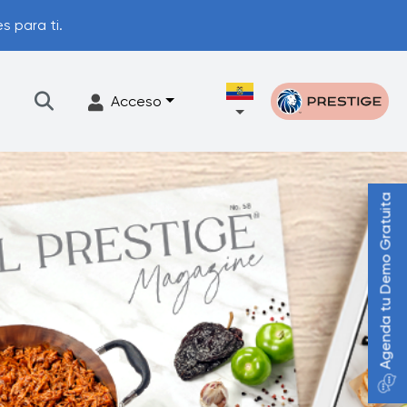
s para ti.
Acceso
Agenda tu Demo Gratuita
illos
Accesorios
Programa de actualización