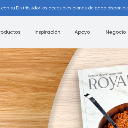
con tu Distribuidor los accesibles planes de pago disponible
roductos
Inspiración
Apoyo
Negocio
cina
Cubiertos
Cuch
ca de Cancelación y
Consejos Útiles
ución
Contáctanos
nes de Pago