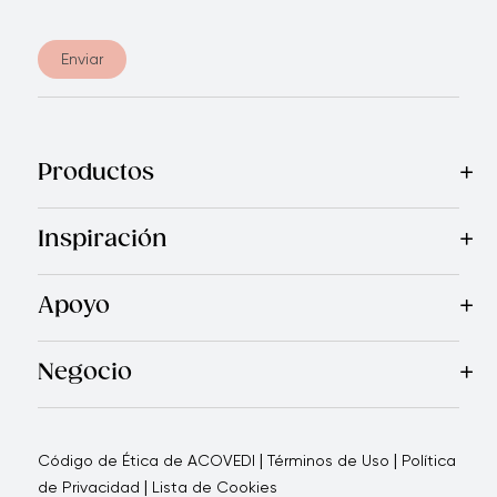
Enviar
Productos
Mas Vendidos
Cocina
Electrodomésticos
Cubiertos
Cuchi
Inspiración
Recetas
Blog
Royal TV
Revista Royal Prestige
Programa d
Apoyo
Garantía Royal Prestige
Quienes Somos
Política de Ca
®
Negocio
Por qué elegirnos
Cómo te apoyamos
Blogs - Oportunid
|
|
Código de Ética de ACOVEDI
Términos de Uso
Política
|
de Privacidad
Lista de Cookies