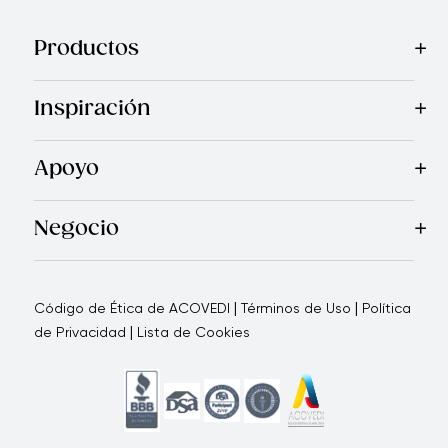
Productos
Mas Vendidos
Cocina
Electrodomésticos
Cubiertos
Cuchi
Inspiración
Recetas
Blog
Royal TV
Revista Royal Prestige
Programa d
Apoyo
Garantía Royal Prestige
Quienes Somos
Política de Ca
®
Negocio
Por qué elegirnos
Cómo te apoyamos
Blogs - Oportunid
|
|
Código de Ética de ACOVEDI
Términos de Uso
Política
|
de Privacidad
Lista de Cookies