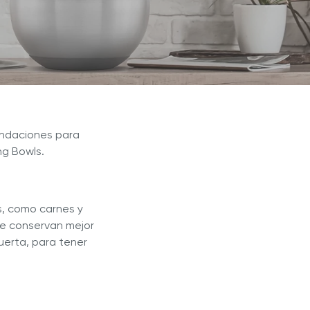
®
 Jugos
Royal Prestige
ExperTea
ndaciones para
ng Bowls.
os, como carnes y
 se conservan mejor
puerta, para tener