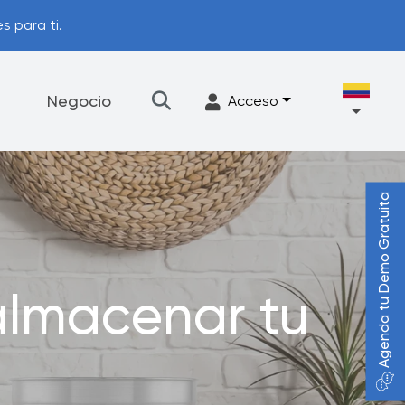
s para ti.
Negocio
Acceso
Agenda tu Demo Gratuita
★
Filtración
Accesorios
Programa de actualización
almacenar tu
FrescaFlow Apoyo