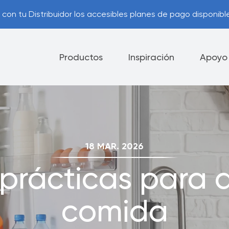
con tu Distribuidor los accesibles planes de pago disponible
Productos
Inspiración
Apoyo
lectrodomésticos
Cubiertos
Cuchillos
18 MAR. 2026
ca de Cancelación y
Consejos Útiles
 prácticas para 
ución
Contáctanos
comida
nes de Pago