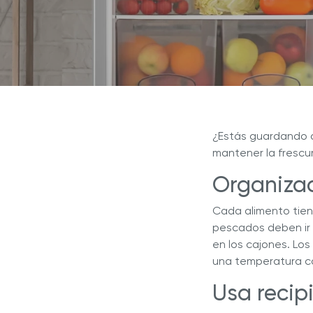
Royal Prestige
Deluxe Easy Release
Inspír
Revista Royal Prestige
Royal Prestige
Extractor de Jugos
®
¿Por q
Programa de Referidos
Royal Prestige
ExperTea
®
líder e
Royal Prestige
MultiPan
Royal 
®
Experiencia Royal
¿Estás guardando
mantener la frescur
Organiza
Cada alimento tiene
pescados deben ir e
en los cajones. Los
una temperatura 
Usa recip