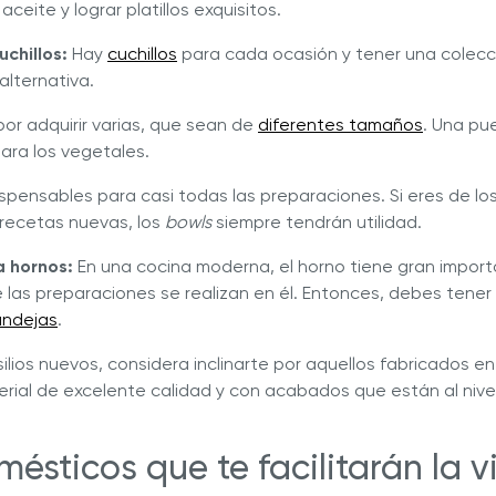
aceite y lograr platillos exquisitos.
chillos:
Hay
cuchillos
para cada ocasión y tener una colecc
alternativa.
or adquirir varias, que sean de
diferentes tamaños
. Una pu
para los vegetales.
spensables para casi todas las preparaciones. Si eres de lo
recetas nuevas, los
bowls
siempre tendrán utilidad.
 hornos:
En una cocina moderna, el horno tiene gran import
las preparaciones se realizan en él. Entonces, debes tene
andejas
.
ilios nuevos, considera inclinarte por aquellos fabricados en
erial de excelente calidad y con acabados que están al nive
mésticos que te facilitarán la v