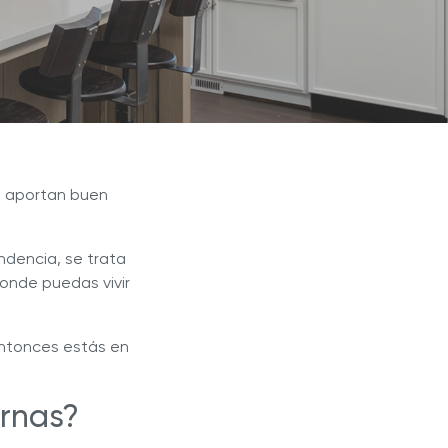
®
 Jugos
Royal Prestige
ExperTea
e aportan buen
dencia, se trata
donde puedas vivir
entonces estás en
ernas?