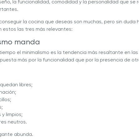
seño, la funcionalidad, comodidad y la personalidad que se 
rtantes.
conseguir la cocina que deseas son muchas, pero sin duda h
 estos las tres más relevantes:
lismo manda
iempo el minimalismo es la tendencia más resaltante en las 
puesta más por la funcionalidad que por la presencia de ot
quedan libres;
nación;
llos;
s;
 y limpios;
res neutros.
legante abunda.