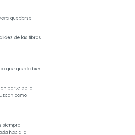
 para quedarse
alidez de las fibras
sica que queda bien
man parte de la
e luzcan como
s siempre
ada hacia la