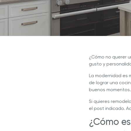
Royal Prestige
Deluxe Easy Release
Inspír
Revista Royal Prestige
Royal Prestige
Extractor de Jugos
®
¿Por q
Programa de Referidos
Royal Prestige
ExperTea
®
líder e
Royal Prestige
MultiPan
Royal 
®
Experiencia Royal
¿Cómo no querer un
gusto y personalid
La modernidad es 
de lograr una coci
buenos momentos.
Si quieres remodel
el post indicado. A
¿Cómo es 