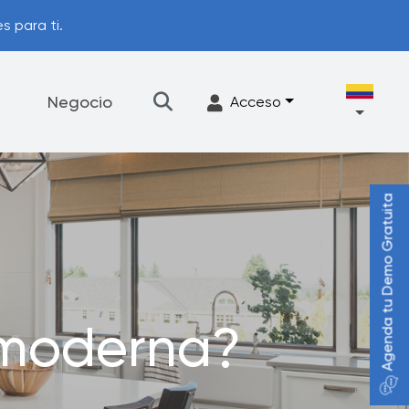
s para ti.
Negocio
Acceso
Agenda tu Demo Gratuita
★
Filtración
Accesorios
Programa de actualización
 moderna?
FrescaFlow Apoyo