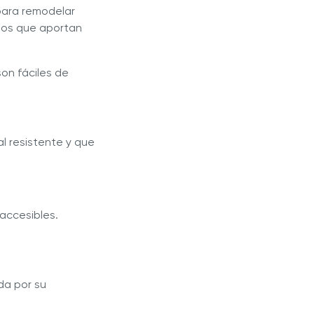
 para remodelar
ños que aportan
on fáciles de
al resistente y que
accesibles.
da por su