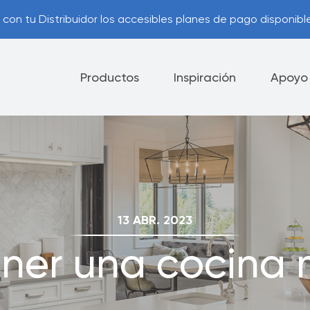
con tu Distribuidor los accesibles planes de pago disponible
Productos
Inspiración
Apoyo
lectrodomésticos
Cubiertos
Cuchillos
ca de Cancelación y
Consejos Útiles
13 ABR. 2023
ución
ner una cocina
Contáctanos
nes de Pago