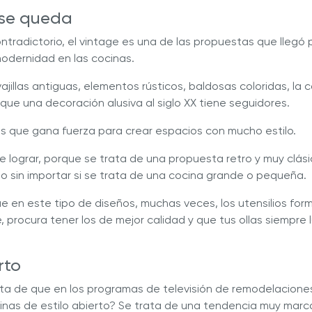
e se queda
tradictorio, el vintage es una de las propuestas que llegó
odernidad en las cocinas.
vajillas antiguas, elementos rústicos, baldosas coloridas, la c
fique una decoración alusiva al siglo XX tiene seguidores.
as que gana fuerza para crear espacios con mucho estilo.
 de lograr, porque se trata de una propuesta retro y muy clá
io sin importar si se trata de una cocina grande o pequeña.
 en este tipo de diseños, muchas veces, los utensilios for
, procura tener los de mejor calidad y que tus ollas siempr
rto
a de que en los programas de televisión de remodelacione
inas de estilo abierto? Se trata de una tendencia muy marc