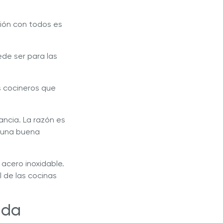
ión con todos es
ede ser para las
s cocineros que
ancia. La razón es
r una buena
 acero inoxidable.
l de las cocinas
ida