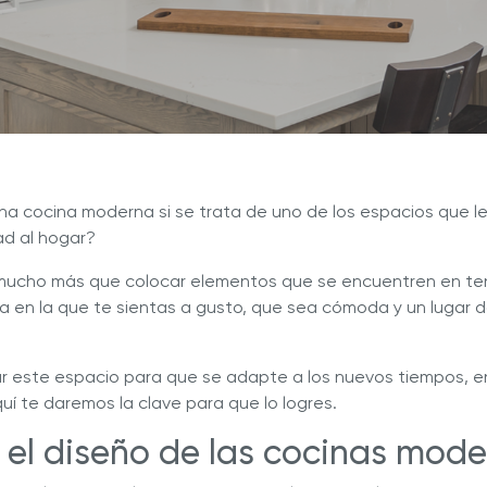
ate con Nuestros Blogs
Explora Nuestras Deliciosas
Recetas
ué Hy Cite es una empresa
n la venta directa?
®
Prestige
Deluxe Easy Release
Royal Prestige
Extractor de
®
a cocina moderna si se trata de uno de los espacios que l
ad al hogar?
mucho más que colocar elementos que se encuentren en ten
na en la que te sientas a gusto, que sea cómoda y un lugar 
ar este espacio para que se adapte a los nuevos tiempos, 
quí te daremos la clave para que lo logres.
el diseño de las cocinas mod