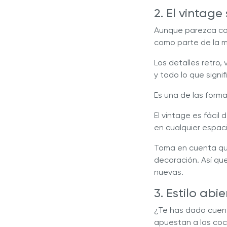
2. El vintag
Aunque parezca con
como parte de la m
Los detalles retro, 
y todo lo que signi
Es una de las form
El vintage es fácil
en cualquier espac
Toma en cuenta que
decoración. Así que
nuevas.
3. Estilo abie
¿Te has dado cuent
apuestan a las coc