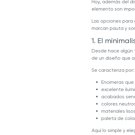
Hoy, además del di
elemento son impo
Las opciones para 
marcan pauta y son
1. El minima
Desde hace algún t
de un diseño que a
Se caracteriza por:
Encimeras que 
excelente ilumi
acabados senci
colores neutro
materiales lisos
paleta de colo
Aquí lo simple y e