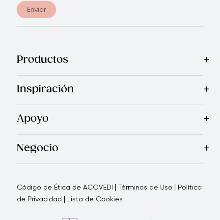
Enviar
Productos
Mas Vendidos
Cocina
Electrodomésticos
Cubiertos
Cuchi
Inspiración
Recetas
Blog
Royal TV
Revista Royal Prestige
Programa d
Apoyo
Garantía Royal Prestige
Quienes Somos
Política de Ca
®
Negocio
Por qué elegirnos
Cómo te apoyamos
Blogs - Oportunid
|
|
Código de Ética de ACOVEDI
Términos de Uso
Política
|
de Privacidad
Lista de Cookies