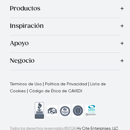
Productos
Mas Vendidos
Cocina
Electrodomésticos
Cuchillos
Acceso
Inspiración
Recetas
Blog
Revista Royal Prestige
Programa de Referi
Apoyo
Garantía Royal Prestige
Quienes Somos
Política de Ca
®
Negocio
Por qué elegirnos
Cómo te apoyamos
Blogs - Oportunid
|
|
Términos de Uso
Política de Privacidad
Lista de
|
Cookies
Código de Ética de CAVEDI
Todos los derechos reservados ©2026
Hy Cite Enterprises, LLC