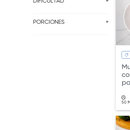
DIFICULTAD
+
PORCIONES
+
Mu
co
pa
50 M