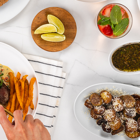
Blogs
r Max
Extractor de Jugos Royal Prestige
®