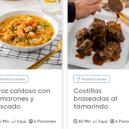
Platillos fuertes
Platillos fuertes
roz caldoso con
Costillas
marones y
braseadas al
scado
tamarindo
5 Min
4 Porciones
60 Min
4 Porc
Fácil
Fácil