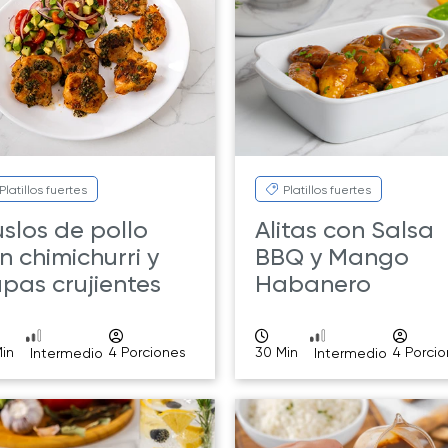
Platillos fuertes
Platillos fuertes
slos de pollo
Alitas con Salsa
n chimichurri y
BBQ y Mango
pas crujientes
Habanero
in
4 Porciones
30 Min
4 Porci
Intermedio
Intermedio