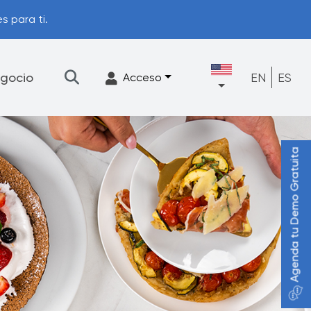
s para ti.
gocio
EN
ES
Acceso
Agenda tu Demo Gratuita
★
Filtración
Accesorios
FrescaFlow Apoyo
Programa de actualización