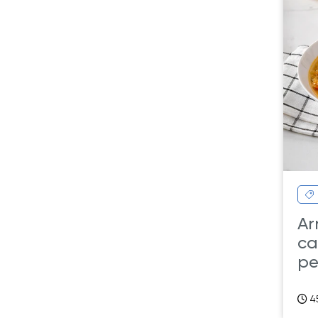
Ar
ca
pe
4