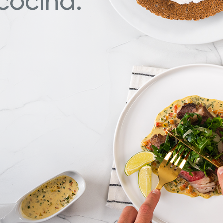
cocina.
a nuestras deliciosas recetas
Descubre Más con Nuestros 
ué Hy Cite es una empresa
n la venta directa?
a de Cocina Novel™
Royal Prestige
Power Blende
®