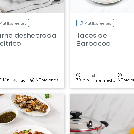
Platillos fuertes
Platillos fuertes
rne deshebrada
Tacos de
 cítrico
Barbacoa
0 Min
6 Porciones
70 Min
6 Porci
Fácil
Intermedio