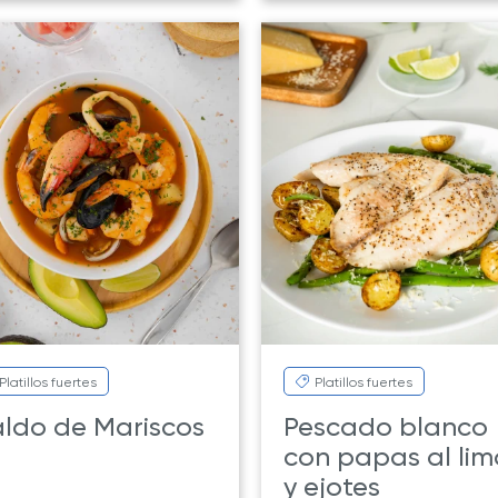
Platillos fuertes
Platillos fuertes
ldo de Mariscos
Pescado blanco
con papas al li
y ejotes