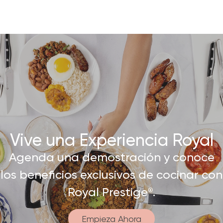
Vive una Experiencia Royal​
Agenda una demostración y conoce
los beneficios exclusivos de cocinar con
Royal Prestige
.
®
Empieza Ahora