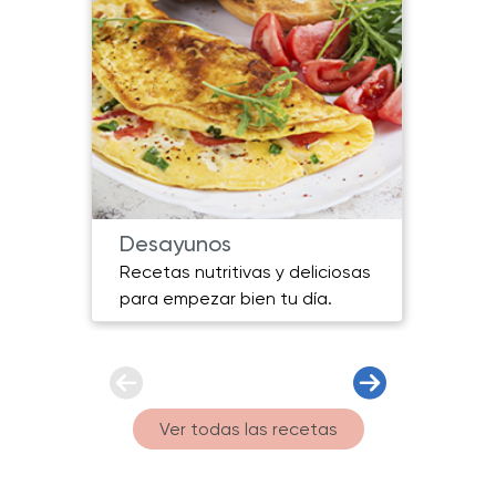
Desayunos
Plat
Recetas nutritivas y deliciosas
Plato
para empezar bien tu día.
sabor
Ver todas las recetas