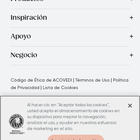
Mas Vendidos
Cocina
Electrodomésticos
Cubiertos
Cuchi
Inspiración
Recetas
Blog
Royal TV
Revista Royal Prestige
Programa d
Apoyo
Garantía Royal Prestige
Quienes Somos
Política de Ca
®
Negocio
Por qué elegirnos
Cómo te apoyamos
Blogs - Oportunid
|
|
Código de Ética de ACOVEDI
Términos de Uso
Política
|
de Privacidad
Lista de Cookies
Al hacer clic en "Aceptar todas las cookies",
usted acepta el almacenamiento de cookies en
su dispositivo para mejorar la navegación,
analizar el uso, y ayudar en nuestros esfuerzos
Todos los derechos reservados ©2026
Hy Cite Enterprises, LLC
de marketing en el sitio.