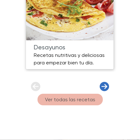
Desayunos
Plat
Recetas nutritivas y deliciosas
Plato
para empezar bien tu día.
sabor
Ver todas las recetas