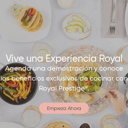
Vive una Experiencia Royal​
Agenda una demostración y conoce
los beneficios exclusivos de cocinar con
Royal Prestige
.
®
Empieza Ahora